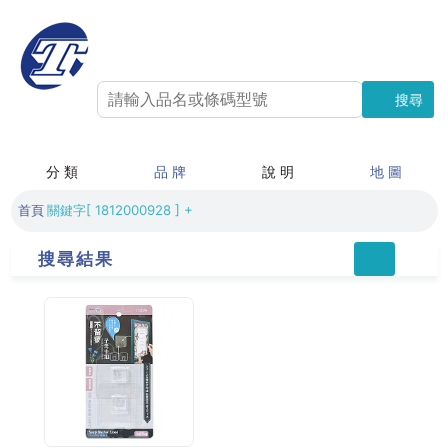
搜尋
搜尋
分 類
品 牌
說 明
地 圖
首頁
關鍵字[ 1812000928 ] +
搜尋結果