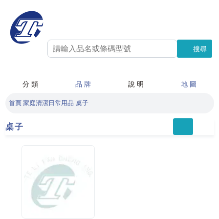
搜尋
搜尋
分 類
品 牌
說 明
地 圖
首頁
家庭清潔日常用品
桌子
桌子