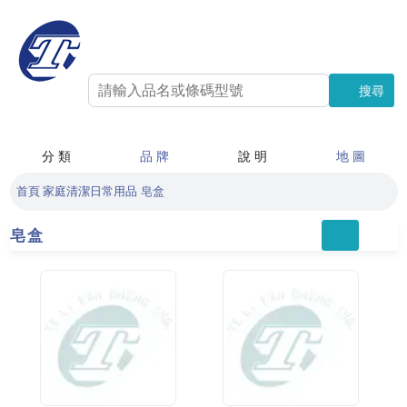
搜尋
搜尋
分 類
品 牌
說 明
地 圖
首頁
家庭清潔日常用品
皂盒
皂盒