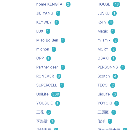
home KENGTAI
2
HOUSE
48
JIE YANG
1
JUSKU
1
KEYWEY
1
Kolin
4
LUX
1
Magic
1
Miao Bo Ben
1
milamix
2
mionon
1
MORY
2
OPP
1
OSAKI
1
Partner dear
1
PERSONNS
1
RONEVER
8
Scotch
4
SUPERCELL
1
TECO
2
UdiLife
309
UidLife
6
YOUSIJIE
1
YOYOKI
1
三花
5
三麗甌
1
享樂活
1
佑洋
1