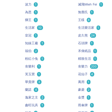
波力
1
滅飛Mieh Fei
1
為恩
1
無塵氏
1
獅王
1
王樣
8
生活家
10
生活樂活家
1
皇冠
1
皮久熊
24
知線工廠
1
石頭牌
1
福伯
2
禾偉紙品
1
粉紅小兔
1
精致生活
1
舍樂利
1
舍樂力
200
芙玉寶
1
花仙子
4
華貴牌
3
萬用
1
蘭諾
4
豪菱
2
逸家之主
2
金獎
1
鑫旺玩具
1
雨傘牌
1