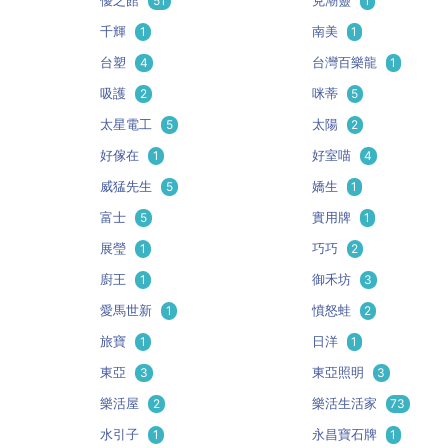
優之館
51
克潮靈
1
千輝
1
南美
1
台塑
4
台灣百樂龍
1
吸護
2
咪蒂
5
太星電工
5
太陽
2
好傢在
1
好室喵
4
威猛先生
5
嬌生
1
富士
5
實用牌
1
展瑩
1
巧巧
2
廚王
1
御禾坊
3
愛馬世新
1
憤怒蛙
2
旅寶
1
日洋
1
東亞
3
東亞照明
3
樂活屋
2
樂活生活家
73
水引子
1
永昌寶石牌
1