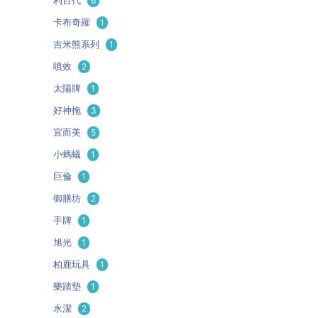
利百代
6
卡布奇羅
1
吉米熊系列
1
噴效
2
太陽牌
1
好神拖
3
宜而美
5
小螞蟻
1
巨倫
1
御膳坊
2
手牌
1
旭光
1
柏鹿玩具
1
樂踏墊
1
永潔
2