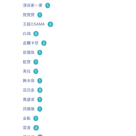
潔倍家一番
1
熊寶寶
1
王樣OSAMA
3
白鴿
5
皮爾卡登
2
碧麗珠
1
籃寶
1
美拉
1
舞水痕
1
花兒姿
9
萬盛達
1
貝微微
1
金黏
1
雷達
4