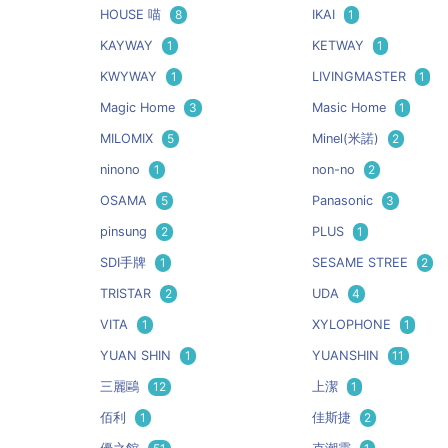
HOUSE 喵
8
IKAI
1
KAYWAY
1
KETWAY
1
KWYWAY
1
LIVINGMASTER
1
Magic Home
3
Masic Home
1
MILOMIX
5
Minel(米諾)
2
ninono
1
non-no
2
OSAMA
5
Panasonic
3
pinsung
2
PLUS
1
SDI手牌
1
SESAME STREE
2
TRISTAR
2
UDA
4
VITA
1
XYLOPHONE
1
YUAN SHIN
1
YUANSHIN
11
三麗鷗
12
上潔
1
佰利
1
佳斯捷
2