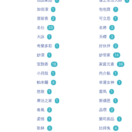
信誼家品
1
優之生活大師
1
加倍潔
1
包包寶
7
厝留香
2
可立思
1
名仕
39
名將
3
大詠
1
天嶸
3
奇樂多彩
1
好伙伴
2
妙潔
1
妙管家
14
室翲香
18
家庭元素
36
小貝殼
1
尚介黏
1
帕米爾
4
幸運女神
1
悠致
1
愛馬
1
摩法之家
1
斯儂恩
1
春風
2
晶瓚
2
柔情
1
樂司廚品
1
歌林
3
比得兔
4