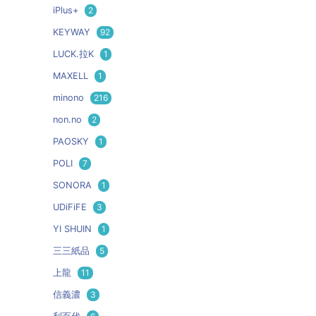
iPlus+
2
KEYWAY
92
LUCK.拉K
1
MAXELL
1
minono
216
non.no
2
PAOSKY
1
POLI
7
SONORA
1
UDiFiFE
3
YI SHUIN
1
三三紙品
5
上龍
11
信義濃
3