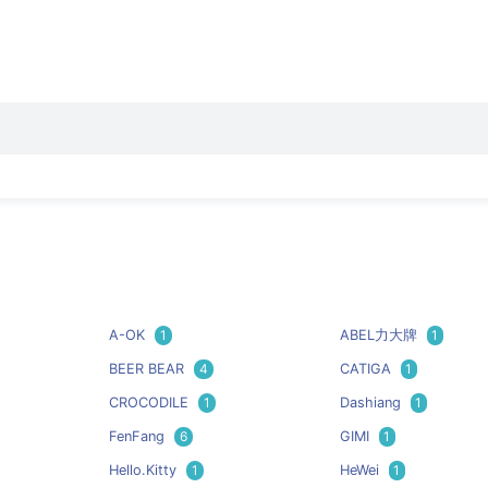
A-OK
1
ABEL力大牌
1
BEER BEAR
4
CATIGA
1
CROCODILE
1
Dashiang
1
FenFang
6
GIMI
1
Hello.Kitty
1
HeWei
1