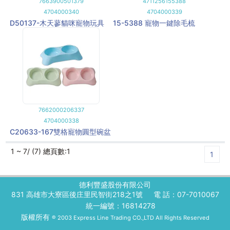
7663900501379
4711256155388
4704000340
4704000339
D50137-木天蓼貓咪寵物玩具
15-5388 寵物一鍵除毛梳
7662000206337
4704000338
C20633-167雙格寵物圓型碗盆
1 ~ 7/ (7) 總頁數:1
1
德利豐盛股份有限公司
831 高雄市大寮區後庄里民智街218之1號
電 話：07-7010067
統一編號：16814278
版權所有
® 2003 Express Line Trading CO.,LTD All Rights Reserved