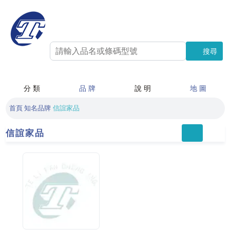
搜尋
搜尋
分 類
品 牌
說 明
地 圖
首頁
知名品牌
信誼家品
信誼家品