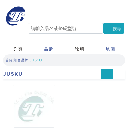
搜尋
搜尋
分 類
品 牌
說 明
地 圖
首頁
知名品牌
JUSKU
JUSKU