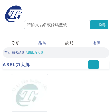
搜尋
搜尋
分 類
品 牌
說 明
地 圖
首頁
知名品牌
ABEL力大牌
ABEL力大牌