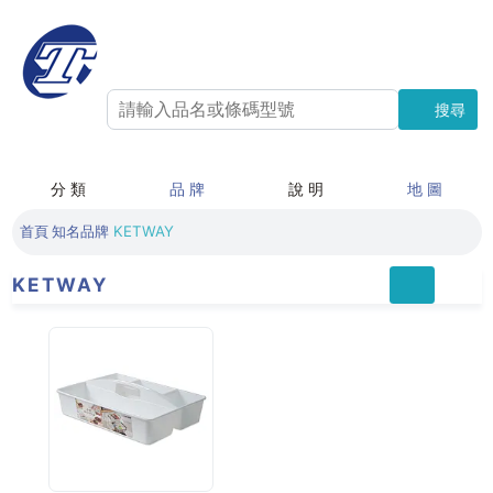
搜尋
搜尋
分 類
品 牌
說 明
地 圖
首頁
知名品牌
KETWAY
KETWAY