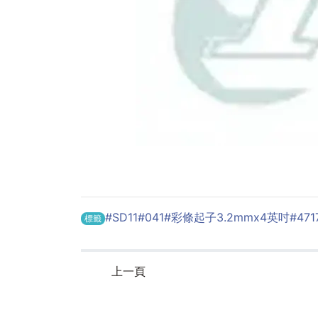
#SD11
#041
#彩條起子3.2mmx4英吋
#471
標籤
上一頁