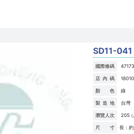
SD11-0
國際條碼
4717
店 內 碼
1801
顏 色
綠
製 造 地
台灣
瀏覽人次
205
尺 寸
長：約1