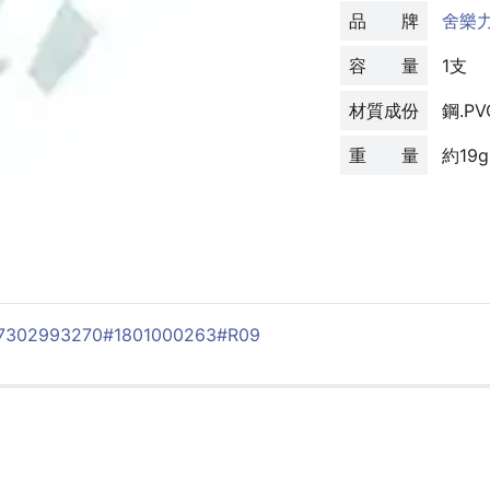
品 牌
舍樂
容 量
1支
材質成份
鋼.P
重 量
約19g
7302993270
#1801000263
#R09