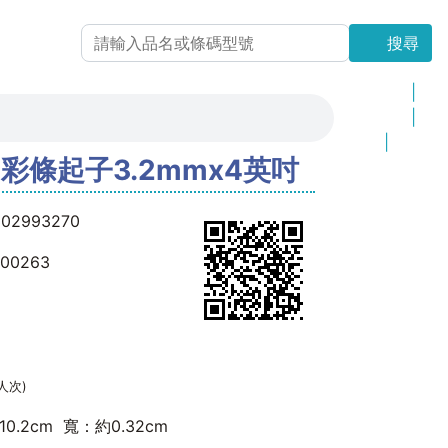
搜尋
搜尋
最新上架
|
更新商品
|
品 牌
|
41 彩條起子3.2mmx4英吋
網站地圖
302993270
000263
(人次)
0.2cm 寬：約0.32cm