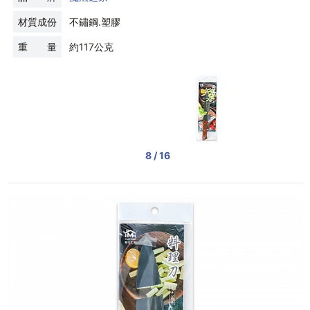
材質成份
不鏽鋼.塑膠
重 量
約117公克
8 / 16