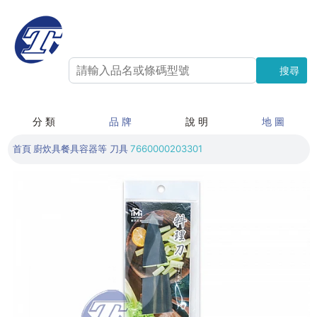
搜尋
搜尋
分 類
品 牌
說 明
地 圖
首頁
廚炊具餐具容器等
刀具
7660000203301