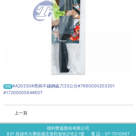
#A20330
#黑柄不鏽鋼齒刀33公分
#7660000203301
標籤
#1720000564
#E07
上一頁
德利豐盛股份有限公司
831 高雄市大寮區後庄里民智街218之1號
電 話：07-7010067