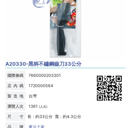
A20330-黑柄不鏽鋼齒刀33公分
國際條碼
7660000203301
店 內 碼
1720000564
製 造 地
台灣
瀏覽人次
1361
(人次)
尺 寸
長：約33公分 寬：約4.3公分
品 牌
魔法之家