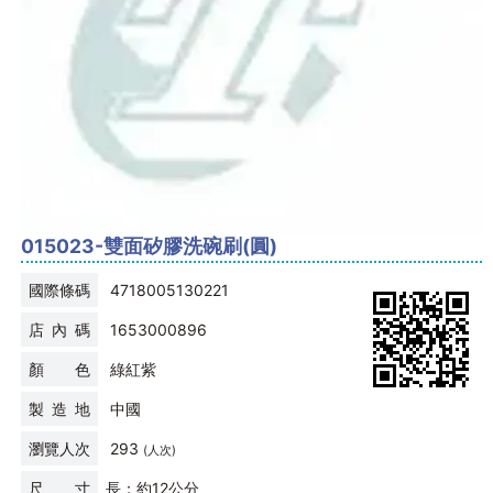
015023-雙面矽膠洗碗刷(圓)
國際條碼
4718005130221
店 內 碼
1653000896
顏 色
綠紅紫
製 造 地
中國
瀏覽人次
293
(人次)
尺 寸
長：約12公分