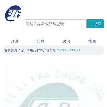
搜尋
搜尋
分 類
品 牌
說 明
地 圖
首頁
家庭清潔日常用品
抹布菜瓜布類
4718005130221