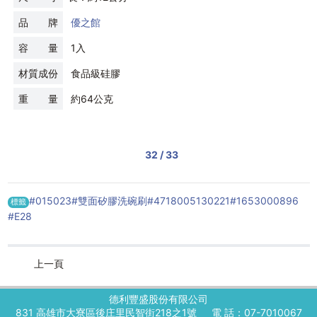
品 牌
優之館
容 量
1入
材質成份
食品級硅膠
重 量
約64公克
32 / 33
#015023
#雙面矽膠洗碗刷
#4718005130221
#1653000896
標籤
#E28
上一頁
德利豐盛股份有限公司
831 高雄市大寮區後庄里民智街218之1號
電 話：07-7010067