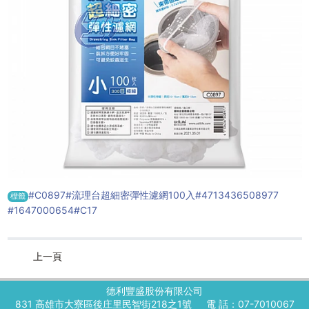
#C0897
#流理台超細密彈性濾網100入
#4713436508977
標籤
#1647000654
#C17
上一頁
德利豐盛股份有限公司
831 高雄市大寮區後庄里民智街218之1號
電 話：07-7010067