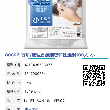
C0897-百研/流理台超細密彈性濾網100入-小
國際條碼
4713436508977
店 內 碼
1647000654
製 造 地
中國
瀏覽人次
1549
(人次)
尺 寸
長：約10公分 寬：約8公分
品 牌
生活大師