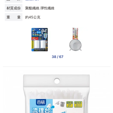
材質成份
聚酯纖維.彈性纖維
重 量
約45公克
38 / 67