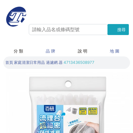
搜尋
搜尋
分 類
品 牌
說 明
地 圖
首頁
家庭清潔日常用品
過濾網.器
4713436508977