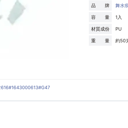
品 牌
舞水
容 量
1入
材質成份
PU
重 量
約50
2616
#1643000613
#G47