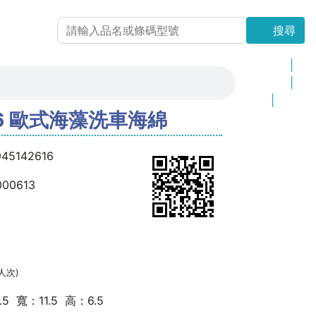
搜尋
搜尋
最新上架
|
更新商品
|
品 牌
|
06 歐式海藻洗車海綿
網站地圖
45142616
000613
(人次)
.5 寬：11.5 高：6.5