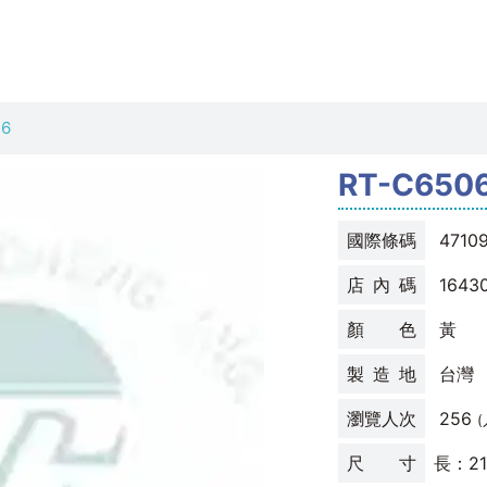
16
RT-C65
國際條碼
47109
店 內 碼
1643
顏 色
黃
製 造 地
台灣
瀏覽人次
256
尺 寸
長：21