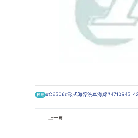
#C6506
#歐式海藻洗車海綿
#471094514
標籤
上一頁