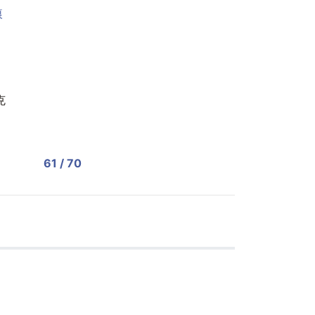
痕
克
61 / 70