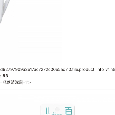
d92797909a2e17ac7272c00e5ad7_0.file.product_info_v1.ht
ne
83
一瓶蓋清潔刷-1">