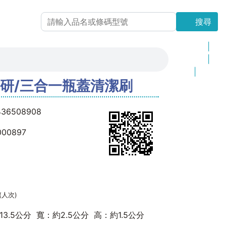
搜尋
搜尋
最新上架
|
更新商品
|
品 牌
|
-百研/三合一瓶蓋清潔刷
網站地圖
436508908
000897
(人次)
13.5公分 寬：約2.5公分 高：約1.5公分