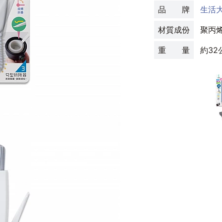
品 牌
生活
材質成份
聚丙烯
重 量
約32