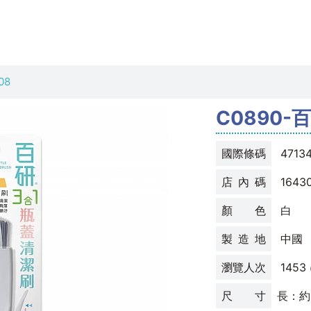
08
C0890
國際條碼
4713
店 內 碼
1643
顏 色
白
製 造 地
中國
瀏覽人次
1453
尺 寸
長：約