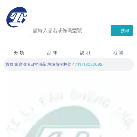
搜尋
搜尋
分 類
品 牌
說 明
地 圖
首頁
家庭清潔日常用品
垃圾筒字林架
4711713030692