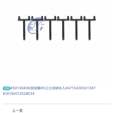
#S0136
#36洞洞樂
#5公分掛鉤6入
#4713436501367
標籤
#1619001252
#E34
上一頁