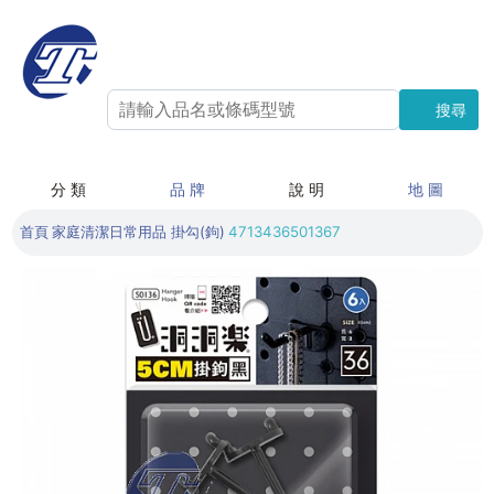
搜尋
搜尋
分 類
品 牌
說 明
地 圖
首頁
家庭清潔日常用品
掛勾(鉤)
4713436501367