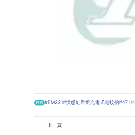
#EM221
#憤怒蛙帶燈充電式電蚊拍
#4711
標籤
上一頁