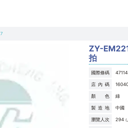
17
ZY-EM2
拍
國際條碼
47114
店 內 碼
1604
顏 色
綠
製 造 地
中國
瀏覽人次
294