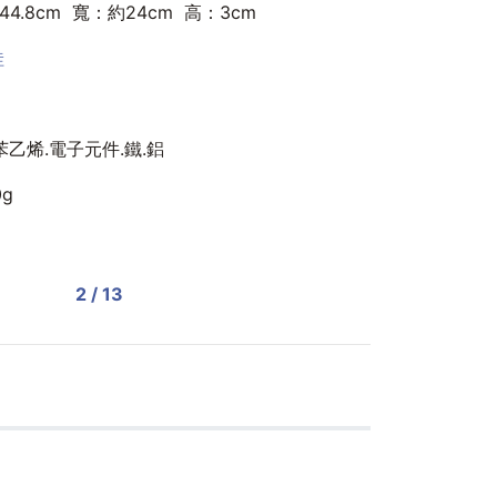
44.8cm 寬：約24cm 高：3cm
蛙
苯乙烯.電子元件.鐵.鋁
0g
2 / 13