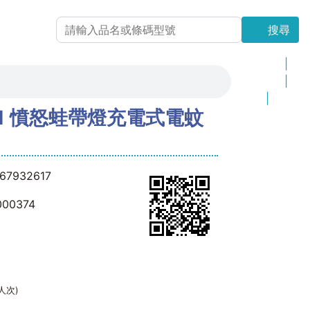
搜尋
搜尋
最新上架
|
更新商品
|
品 牌
|
21 憤怒蛙帶燈充電式電蚊
網站地圖
67932617
000374
(人次)