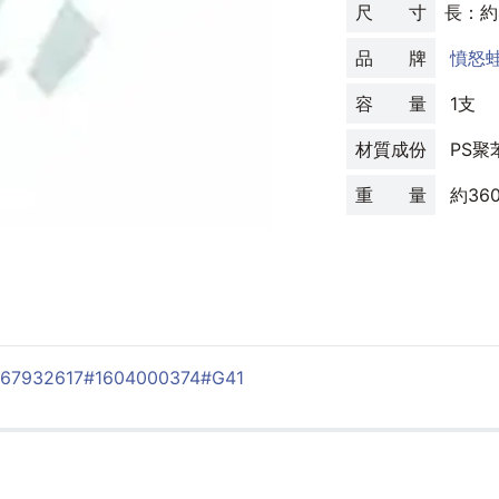
尺 寸
長：約
品 牌
憤怒
容 量
1支
材質成份
PS聚
重 量
約36
467932617
#1604000374
#G41