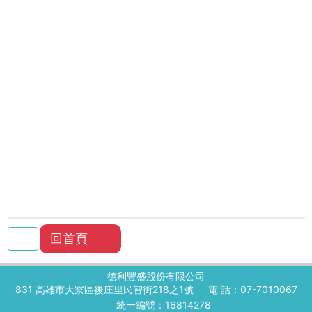
回首頁
德利豐盛股份有限公司
831 高雄市大寮區後庄里民智街218之1號
電 話：07-7010067
統一編號：16814278