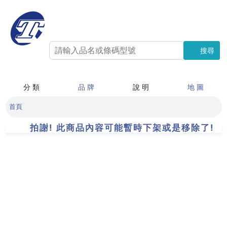
搜尋
搜尋
分 類
品 牌
說 明
地 圖
首頁
拍謝! 此商品內容可能暫時下架或是移除了!